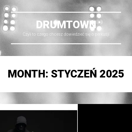
DRUMTOWN
Czyli to czego chcesz dowiedzieć się o perkusji
MONTH:
STYCZEŃ 2025