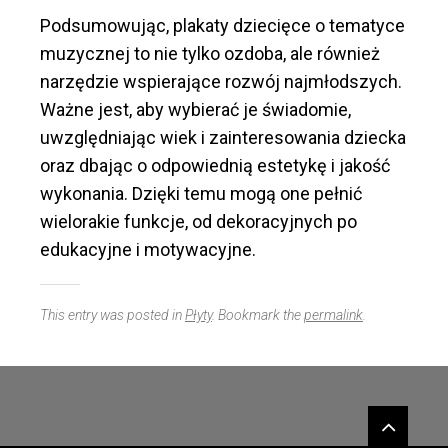
Podsumowując, plakaty dziecięce o tematyce
muzycznej to nie tylko ozdoba, ale również
narzędzie wspierające rozwój najmłodszych.
Ważne jest, aby wybierać je świadomie,
uwzględniając wiek i zainteresowania dziecka
oraz dbając o odpowiednią estetykę i jakość
wykonania. Dzięki temu mogą one pełnić
wielorakie funkcje, od dekoracyjnych po
edukacyjne i motywacyjne.
This entry was posted in
Płyty
. Bookmark the
permalink
.
Widgets