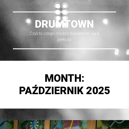
DRUMTOWN
Czyli to czego chcesz dowiedzieć się o
perkusji
MONTH:
PAŹDZIERNIK 2025