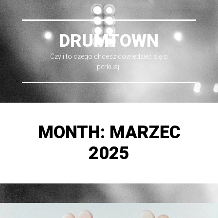
DRUMTOWN
Czyli to czego chcesz dowiedzieć się o
perkusji
MONTH:
MARZEC
2025