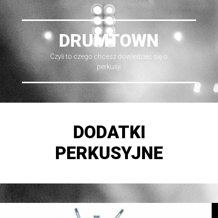
DRUMTOWN
Czyli to czego chcesz dowiedzieć się o
perkusji
DODATKI
PERKUSYJNE