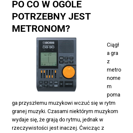
PO CO W OGÓLE
POTRZEBNY JEST
METRONOM?
Ciągł
a gra
z
metro
nome
m
poma
ga przyszłemu muzykowi wczuć się w rytm
granej muzyki. Czasami niektórym muzykom
wydaje się, że grają do rytmu, jednak w
rzeczywistości jest inaczej. Ćwicząc z