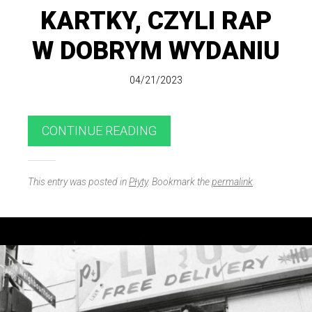
KARTKY, CZYLI RAP
W DOBRYM WYDANIU
04/21/2023
CONTINUE READING
This entry was posted in
Płyty
. Bookmark the
permalink
.