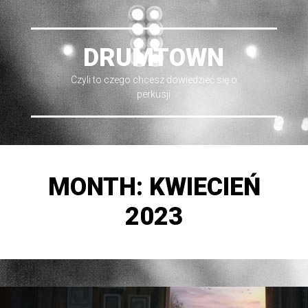
DRUMTOWN
Czyli to czego chcesz dowiedzieć się o
perkusji
MONTH:
KWIECIEŃ
2023