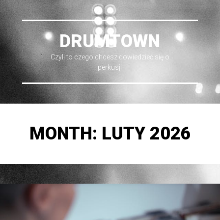
DRUMTOWN
Czyli to czego chcesz dowiedzieć się o
perkusji
MONTH:
LUTY 2026